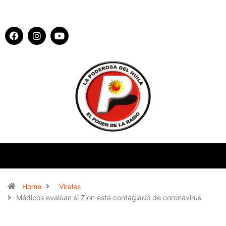
Home
Virales
Médicos evalúan si Zion está contagiado de coronavirus