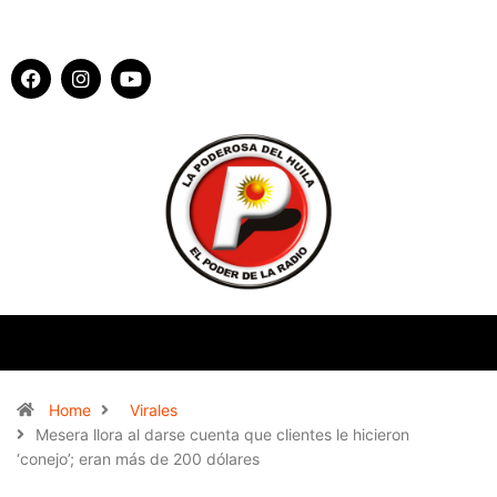
Home
Virales
Mesera llora al darse cuenta que clientes le hicieron
‘conejo’; eran más de 200 dólares