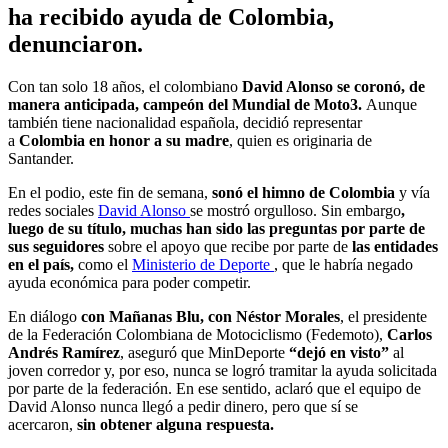
ha recibido ayuda de Colombia,
denunciaron.
Con tan solo 18 años, el colombiano
David Alonso se coronó, de
manera anticipada, campeón del Mundial de Moto3.
Aunque
también tiene nacionalidad española, decidió representar
a
Colombia en honor a su madre
, quien es originaria de
Santander.
En el podio, este fin de semana,
sonó el himno de Colombia
y vía
redes sociales
David Alonso
se mostró orgulloso. Sin embargo
,
luego de su título, muchas han sido las preguntas por parte de
sus seguidores
sobre el apoyo que recibe por parte de
las entidades
en el país,
como el
Ministerio de Deporte
, que le habría negado
ayuda económica para poder competir.
En diálogo
con Mañanas Blu, con Néstor Morales
, el presidente
de la Federación Colombiana de Motociclismo (Fedemoto),
Carlos
Andrés Ramírez
, aseguró que MinDeporte
“dejó en visto”
al
joven corredor y, por eso, nunca se logró tramitar la ayuda solicitada
por parte de la federación. En ese sentido, aclaró que el equipo de
David Alonso nunca llegó a pedir dinero, pero que sí se
acercaron,
sin obtener alguna respuesta.