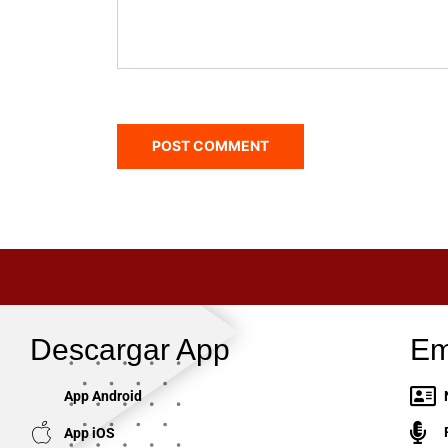
Descargar App
Em
App Android
App iOS