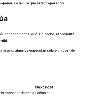
ompañaría a la gira que está preparando.
Rúa
abía engañado con Piqué. De hecho,
él presentó
erdió
.
 lo mismo,
algunos especulan sobre un posible
Next Post
sin apenas resistencia”: cómo se…