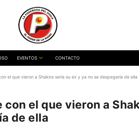
OSO
EVENTOS
CONTACTO
on el que vieron a Shakira sería su ex y ya no se despegaría de ella
con el que vieron a Shaki
a de ella