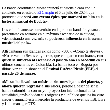
La banda colombiana Morat anunció su vuelta a casa con un
concierto en el estadio
El Campín
el 6 de julio de 2024, que
prometen que
será «un evento épico que marcará un hito en la
historia musical de Bogotá».
Los colombianos se convertirán en la primera banda bogotana en
presentarse en solitario en el máximo escenario de la ciudad,
«demostrando una vez más su
poderosa influencia en la escena
musical del país».
Allí cantaran sus grandes éxitos como «506», «Cómo te atreves»,
«No se va» o «Besos en guerra», que comparten con Juanes,
con
quien se subieron al escenario el pasado año en Medellín
en sus
últimos conciertos en Colombia. La banda tocó en Bogotá por
última vez en un show en el
Festival Estéreo Picnic (FEP) el
pasado 26 de marzo.
«Morat ha llevado su música a rincones lejanos del planeta, y
ahora quieren regresar a sus raíces,
porque a pesar de ser la
banda colombiana con mayor proyección internacional de la
actualidad jamás olvidan sus orígenes y al público que los ha visto
crecer», anunció este miércoles la productora de eventos TBL Live
y la de manager GTS.