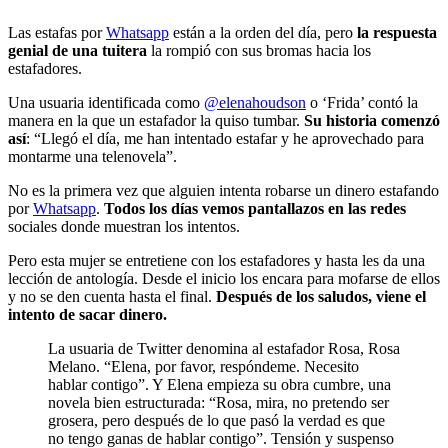
Las estafas por
Whatsapp
están a la orden del día, pero
la respuesta
genial de una tuitera
la rompió con sus bromas hacia los
estafadores.
Una usuaria identificada como
@elenahoudson
o ‘Frida’ contó la
manera en la que un estafador la quiso tumbar.
Su historia comenzó
así
: “Llegó el día, me han intentado estafar y he aprovechado para
montarme una telenovela”.
No es la primera vez que alguien intenta robarse un dinero estafando
por
Whatsapp
.
Todos los días vemos pantallazos en las redes
sociales donde muestran los intentos.
Pero esta mujer se entretiene con los estafadores y hasta les da una
lección de antología. Desde el inicio los encara para mofarse de ellos
y no se den cuenta hasta el final.
Después de los saludos, viene el
intento de sacar dinero.
La usuaria de Twitter denomina al estafador Rosa, Rosa
Melano. “Elena, por favor, respóndeme. Necesito
hablar contigo”. Y Elena empieza su obra cumbre, una
novela bien estructurada: “Rosa, mira, no pretendo ser
grosera, pero después de lo que pasó la verdad es que
no tengo ganas de hablar contigo”. Tensión y suspenso