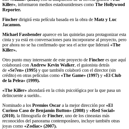
Killer»
, informaron medios estadounidenses como
The Hollywood
Reporter.
Fincher
dirigirá esta película basada en la obra de
Matz y Luc
Jacamon.
Michael Fassbender
aparece en las quinielas para protagonizar esta
cinta y ya está en conversaciones para incorporarse al proyecto, pero
por ahora no se ha confirmado que sea el actor que liderará
«The
Killer».
Otro punto muy interesante de este proyecto de
Fincher
es que aquí
colaborará con
Andrew Kevin Walker
, el guionista detrás
de
«Se7en» (1995)
y que también colaboró con el director (sin
crédito) en otras películas como
«The Game» (1997)
y
«El Club
de la Pelea» (1999).
«The Killer»
ahondará en la crisis psicológica por la que pasa un
delincuente a sueldo..
Nominado a los
Premios Oscar
a la mejor dirección por
«El
Curioso Caso de Benjamin Button» (2008)
y
«Red Social»
(2010)
, la filmografía de
Fincher
, uno de los cineastas más
reconocidos del panorama contemporáneo, incluye también otras
joyas como
«Zodiac» (2007).