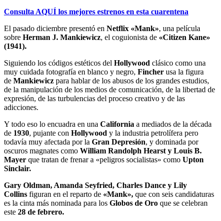
Consulta AQUÍ los mejores estrenos en esta cuarentena
El pasado diciembre presentó en
Netflix «Mank»
, una película
sobre
Herman J. Mankiewicz
, el coguionista de
«Citizen Kane»
(1941).
Siguiendo los códigos estéticos del
Hollywood
clásico como una
muy cuidada fotografía en blanco y negro,
Fincher
usa la figura
de
Mankiewicz
para hablar de los abusos de los grandes estudios,
de la manipulación de los medios de comunicación, de la libertad de
expresión, de las turbulencias del proceso creativo y de las
adicciones.
Y todo eso lo encuadra en una
California
a mediados de la década
de
1930
, pujante con
Hollywood
y la industria petrolífera pero
todavía muy afectada por la
Gran Depresión
, y dominada por
oscuros magnates como
William Randolph Hearst y Louis B.
Mayer
que tratan de frenar a «peligros socialistas» como
Upton
Sinclair.
Gary Oldman, Amanda Seyfried, Charles Dance y Lily
Collins
figuran en el reparto de
«Mank»,
que con seis candidaturas
es la cinta más nominada para los
Globos de Oro
que se celebran
este
28 de febrero.