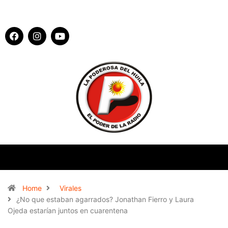
Home
Virales
¿No que estaban agarrados? Jonathan Fierro y Laura
Ojeda estarían juntos en cuarentena