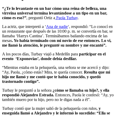
“¿Te lo levantaste en un bar cómo una reina de belleza, una
virreina universal termina levantándose a un tipo en un bar,
cómo es eso?”
, preguntó Ortiz a
Paola Turbay
.
La actriz, que interpretó a ‘
Ana de nadie
‘, respondió: “Lo conocí en
un restaurante que después de las 10:00 p. m. se convertía en bar, se
llamaba ‘Harrys Cantina’. Terminábamos bailando encima de las
mesas
. Yo había terminado con mi novio de ese entonces. Lo vi,
me llamó la atención, le pregunté su nombre y me encantó”.
A los pocos días, Turbay viajó a Medellín para
participar en el
evento ‘Exponovias’, donde debía desfilar.
“Mientras estaba en la peluquería, una señora se me acercó y dijo:
“Ay, Paola, ¿cómo estás? Mira, te quería conocer.
Resulta que mi
hijo me llamó y me contó que te había conocido, y quedó
trastornado contigo”.
Turbay le preguntó a la señora
¿cómo se llamaba su hijo?, y ella
respondió Alejandro Estrada.
Entonces, Paola le confesó: “Ay, yo
también muero por tu hijo, pero no le digas nada a él”.
Turbay contó que la mujer salió de la peluquería con rulos,
y
enseguida llamó a Alejandro y le informó lo sucedido: “Ella se