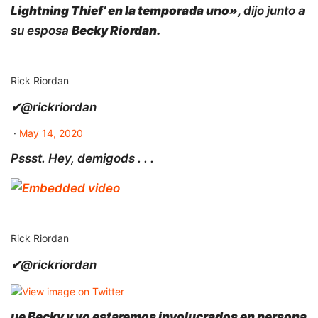
Lightning Thief’ en la temporada uno»,
dijo junto a
su esposa
Becky Riordan.
Rick Riordan
✔
@rickriordan
·
May 14, 2020
Pssst. Hey, demigods . . .
Rick Riordan
✔
@rickriordan
ue Becky y yo estaremos involucrados en persona