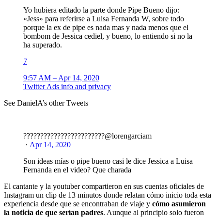
Yo hubiera editado la parte donde Pipe Bueno dijo:
«Jess» para referirse a Luisa Fernanda W, sobre todo
porque la ex de pipe es nada mas y nada menos que el
bombom de Jessica cediel, y bueno, lo entiendo si no la
ha superado.
7
9:57 AM – Apr 14, 2020
Twitter Ads info and privacy
See DanielA’s other Tweets
????????????????????????
@lorengarciam
·
Apr 14, 2020
Son ideas mías o pipe bueno casi le dice Jessica a Luisa
Fernanda en el video? Que charada
El cantante y la youtuber compartieron en sus cuentas oficiales de
Instagram un clip de 13 minutos donde relatan cómo inicio toda esta
experiencia desde que se encontraban de viaje y
cómo asumieron
la noticia de que serían padres
. Aunque al principio solo fueron