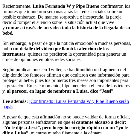
Recientemente,
Luisa Fernanda W y Pipe Bueno
confirmaron los
rumores que inundaron semanas atrás las redes sociales sobre un
posible embarazo. De manera sorpresiva e inesperada, la pareja
decidió romper el silencio sobre la situación actual que vive
y
contar a través de un video toda la historia de la llegada de su
bebé.
Sin embargo, a pesar de que la noticia emocionó a muchas personas,
hubo
un detalle del video que llamó la atención de los
internautas
, quienes no perdieron la oportunidad para generar un
cruce de opiniones en otras redes sociales.
Según publicaciones en Twitter, se ha difundido un fragmento del
clip donde los famosos afirman que ocultaron esta información para
proteger al bebé, pues los primeros tres meses son importantes para
la gestación. En este momento, Pipe menciona el tema de los teteros
y,
al parecer, en lugar de nombrar a Luisa, dice “Jessi”.
Lee además:
¡Confirmado! Luisa Fernanda W y Pipe Bueno serán
papás
A pesar de que esta afirmación no se puede validar de forma oficial,
algunas personas enfatizaron en que
el cantante alcanzó a decir:
“Yo le dije a Jessi”, pero luego lo corrigió rápido con un “yo le
dije a Luisa”
, mientras miraba fijamente a la cámara.