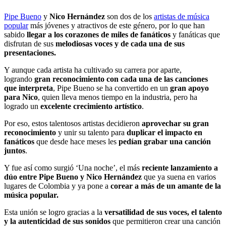
Pipe Bueno
y
Nico Hernández
son dos de los
artistas de música
popular
más jóvenes y atractivos de este género, por lo que han
sabido
llegar a los corazones de miles de fanáticos
y fanáticas que
disfrutan de sus
melodiosas voces y de cada una de sus
presentaciones.
Y aunque cada artista ha cultivado su carrera por aparte,
logrando
gran reconocimiento con cada una de las canciones
que interpreta
, Pipe Bueno se ha convertido en un
gran apoyo
para Nico
, quien lleva menos tiempo en la industria, pero ha
logrado un
excelente crecimiento artístico
.
Por eso, estos talentosos artistas decidieron
aprovechar su gran
reconocimiento
y unir su talento para
duplicar el impacto en
fanáticos
que desde hace meses les
pedían grabar una canción
juntos
.
Y fue así como surgió ‘Una noche’, el más
reciente lanzamiento a
dúo entre Pipe Bueno y Nico Hernández
que ya suena en varios
lugares de Colombia y ya pone a
corear a más de un amante de la
música popular.
Esta unión se logro gracias a la
versatilidad de sus voces, el talento
y la autenticidad de sus sonidos
que permitieron crear una canción