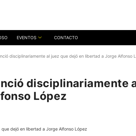
OSO
EVENTOS
CONTACTO
ció disciplinariamente al juez que dejó en libertad a Jorge Alfonso 
ció disciplinariamente a
lfonso López