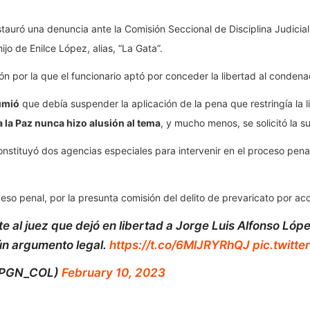
uró una denuncia ante la Comisión Seccional de Disciplina Judicial d
ijo de Enilce López, alias, “La Gata”.
azón por la que el funcionario aptó por conceder la libertad al condena
umió
que debía suspender la aplicación de la pena que restringía la 
 la Paz nunca hizo alusión al tema
, y mucho menos, se solicitó la 
tituyó dos agencias especiales para intervenir en el proceso penal y
ceso penal, por la presunta comisión del delito de prevaricato por ac
 al juez que dejó en libertad a Jorge Luis Alfonso López
gún argumento legal.
https://t.co/6MlJRYRhQJ
pic.twitt
(@PGN_COL)
February 10, 2023