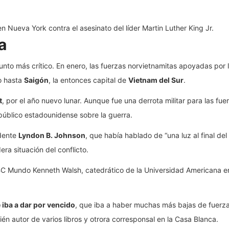
n Nueva York contra el asesinato del líder Martin Luther King Jr.
a
nto más crítico. En enero, las fuerzas norvietnamitas apoyadas por la
o hasta
Saigón
, la entonces capital de
Vietnam del Sur
.
t
, por el año nuevo lunar. Aunque fue una derrota militar para las f
público estadounidense sobre la guerra.
idente
Lyndon B. Johnson
, que había hablado de “una luz al final del
ra situación del conflicto.
 BBC Mundo Kenneth Walsh, catedrático de la Universidad Americana 
 iba a dar por vencido
, que iba a haber muchas más bajas de fuerz
én autor de varios libros y otrora corresponsal en la Casa Blanca.