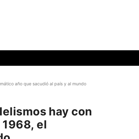
amático año que sacudió al país y al mundo
alelismos hay con
 1968, el
do