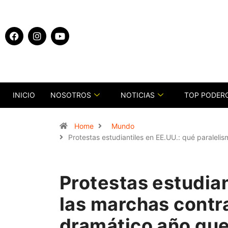
INICIO
NOSOTROS
NOTICIAS
TOP PODER
Home
Mundo
Protestas estudiantiles en EE.UU.: qué paraleli
Protestas estudian
las marchas contra
dramático año que