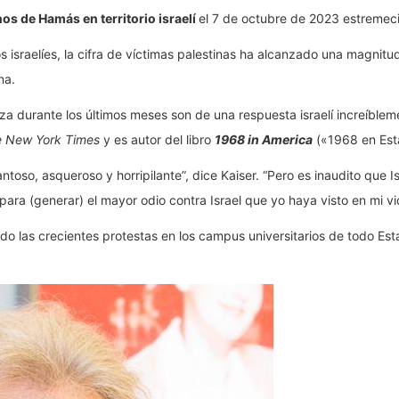
nos de Hamás en territorio israelí
el 7 de octubre de 2023 estremeció
israelíes, la cifra de víctimas palestinas ha alcanzado una magnitud
na.
 durante los últimos meses son de una respuesta israelí increíbleme
 New York Times
y es autor del libro
1968 in America
(«1968 en Est
oso, asqueroso y horripilante”, dice Kaiser. “Pero es inaudito que I
para (generar) el mayor odio contra Israel que yo haya visto en mi v
ado las crecientes protestas en los campus universitarios de todo Es