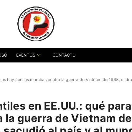
OSO
EVENTOS
CONTACTO
smos hay con las marchas contra la guerra de Vietnam de 1968, el dr
tiles en EE.UU.: qué par
 la guerra de Vietnam de
 sacudió al país y al mun