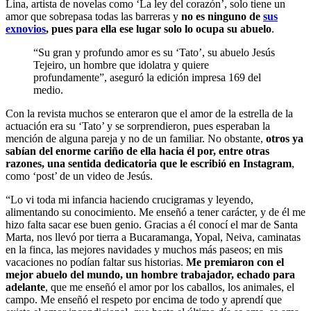
Lina, artista de novelas como ‘La ley del corazón’, solo tiene un
amor que sobrepasa todas las barreras y
no es ninguno de
sus
exnovios
, pues para ella ese lugar solo lo ocupa su abuelo
.
“Su gran y profundo amor es su ‘Tato’, su abuelo Jesús
Tejeiro, un hombre que idolatra y quiere
profundamente”, aseguró la edición impresa 169 del
medio.
Con la revista muchos se enteraron que el amor de la estrella de la
actuación era su ‘Tato’ y se sorprendieron, pues esperaban la
mención de alguna pareja y no de un familiar. No obstante,
otros ya
sabían del enorme cariño de ella hacia él por, entre otras
razones, una sentida dedicatoria que le escribió en Instagram
,
como ‘post’ de un video de Jesús.
“Lo vi toda mi infancia haciendo crucigramas y leyendo,
alimentando su conocimiento. Me enseñó a tener carácter, y de él me
hizo falta sacar ese buen genio. Gracias a él conocí el mar de Santa
Marta, nos llevó por tierra a Bucaramanga, Yopal, Neiva, caminatas
en la finca, las mejores navidades y muchos más paseos; en mis
vacaciones no podían faltar sus historias.
Me premiaron con el
mejor abuelo del mundo, un hombre trabajador, echado para
adelante
, que me enseñó el amor por los caballos, los animales, el
campo. Me enseñó el respeto por encima de todo y aprendí que