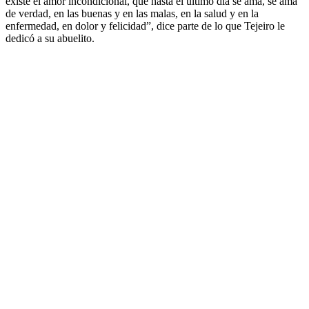
existe el amor incondicional, que hasta el último día se ama, se ama
de verdad, en las buenas y en las malas, en la salud y en la
enfermedad, en dolor y felicidad”, dice parte de lo que Tejeiro le
dedicó a su abuelito.