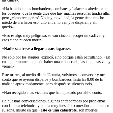
las calles».
«Ha habido tantos bombardeos, combates y balaceras alrededor, en
los bosques, que la gente dice que hay muchas personas tiradas allá,
pero ¿cómo recogerlas? No hay movilidad, la gente tiene mucho
miedo de ir a hacer eso, uno entra, lo ven y le disparan y ahí
quedó».
«Eso es algo muy peligroso, se van cinco a recoger un cadáver y
esos cinco pueden morir».
«
Nadie se atreve a llegar a esos lugares
«.
No sólo por los ataques, explicó, sino porque están patrullando. «En
cualquier momento puede haber una emboscada, las tanquetas van y
vienen».
Este martes, al medio día de Ucrania, volvimos a conversar y me
contó que se oyeron disparos y bombardeos hasta las 8:00 de la
mañana aproximadamente, pero después se silenció todo.
«Han recogido a las víctimas que han quedado por ahí», contó.
En nuestras conversaciones, algunas entrecortadas por problemas
con la línea telefónica y con la muy inestable conexión a internet en
su zona, insiste en que «
esto es una catástrofe
, son muertes,