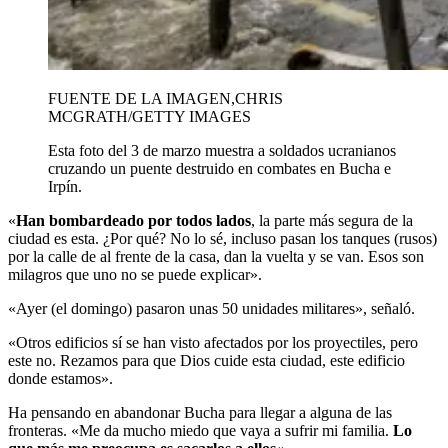
FUENTE DE LA IMAGEN,
CHRIS
MCGRATH/GETTY IMAGES
Esta foto del 3 de marzo muestra a soldados ucranianos
cruzando un puente destruido en combates en Bucha e
Irpín.
«
Han bombardeado
por
todo
s
lado
s
, la parte más segura de la
ciudad es esta. ¿Por qué? No lo sé, incluso pasan los tanques (rusos)
por la calle de al frente de la casa, dan la vuelta y se van. Esos son
milagros que uno no se puede explicar».
«Ayer (el domingo) pasaron unas 50 unidades militares», señaló.
«Otros edificios sí se han visto afectados por los proyectiles, pero
este no. Rezamos para que Dios cuide esta ciudad, este edificio
donde estamos».
Ha pensando en abandonar Bucha para llegar a alguna de las
fronteras. «Me da mucho miedo que vaya a sufrir mi familia.
Lo