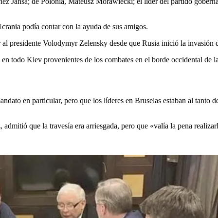
nez Jansa; de Polonia, Mateusz Morawiecki; el líder del partido gobern
Ucrania podía contar con la ayuda de sus amigos.
ar al presidente Volodymyr Zelensky desde que Rusia inició la invasión d
en todo Kiev provenientes de los combates en el borde occidental de la
dato en particular, pero que los líderes en Bruselas estaban al tanto d
dmitió que la travesía era arriesgada, pero que «valía la pena realizarl