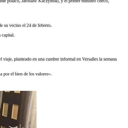
ante polaco, Jaroslaw Kaczyinski, y el primer ministro checo,
e su vecino el 24 de febrero.
 capital.
el viaje, planteado en una cumbre informal en Versalles la semana
a por el bien de los valores».