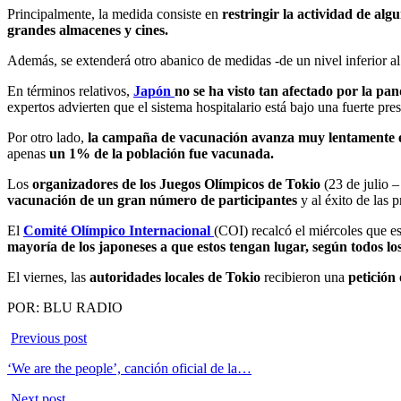
Principalmente, la medida consiste en
restringir la actividad de alg
grandes almacenes y cines.
Además, se extenderá otro abanico de medidas -de un nivel inferior a
En términos relativos,
Japón
no se ha visto tan afectado por la pa
expertos advierten que el sistema hospitalario está bajo una fuerte pres
Por otro lado,
la campaña de vacunación avanza muy lentamente en
apenas
un 1% de la población fue vacunada.
Los
organizadores de los Juegos Olímpicos de Tokio
(23 de julio 
vacunación de un gran número de participantes
y al éxito de las 
El
Comité Olímpico Internacional
(COI) recalcó el miércoles que es
mayoría de los japoneses a que estos tengan lugar, según todos lo
El viernes, las
autoridades locales de Tokio
recibieron una
petición
POR: BLU RADIO
Previous post
‘We are the people’, canción oficial de la…
Next post