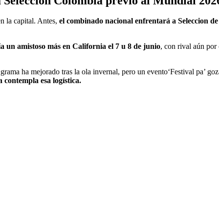
la Selección Colombia previo al Mundial 202
 la capital. Antes,
el combinado nacional enfrentará a Seleccion de
 un amistoso más en California el 7 u 8 de junio
, con rival aún por
rama ha mejorado tras la ola invernal, pero un evento‘Festival pa’ gozar 
contempla esa logística.