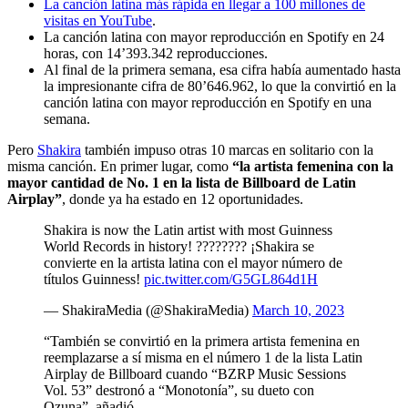
La canción latina más rápida en llegar a 100 millones de
visitas en YouTube
.
La canción latina con mayor reproducción en Spotify en 24
horas, con 14’393.342 reproducciones.
Al final de la primera semana, esa cifra había aumentado hasta
la impresionante cifra de 80’646.962, lo que la convirtió en la
canción latina con mayor reproducción en Spotify en una
semana.
Pero
Shakira
también impuso otras 10 marcas en solitario con la
misma canción. En primer lugar, como
“la artista femenina con la
mayor cantidad de No. 1 en la lista de Billboard de Latin
Airplay”
, donde ya ha estado en 12 oportunidades.
Shakira is now the Latin artist with most Guinness
World Records in history! ???????? ¡Shakira se
convierte en la artista latina con el mayor número de
títulos Guinness!
pic.twitter.com/G5GL864d1H
— ShakiraMedia (@ShakiraMedia)
March 10, 2023
“También se convirtió en la primera artista femenina en
reemplazarse a sí misma en el número 1 de la lista Latin
Airplay de Billboard cuando “BZRP Music Sessions
Vol. 53” destronó a “Monotonía”, su dueto con
Ozuna”, añadió.