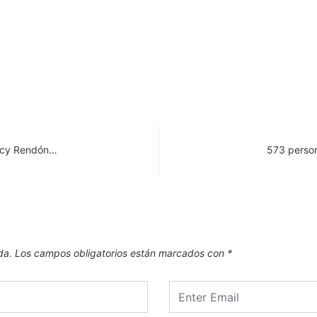
eeicy Rendón…
573 person
da.
Los campos obligatorios están marcados con
*