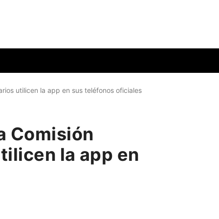
os utilicen la app en sus teléfonos oficiales
la Comisión
ilicen la app en