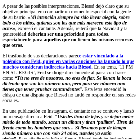
A pesar de las posibles interpretaciones, Blessd dejó claro que su
objetivo principal era compartir un momento especial con la gente
de su barrio.
«Mi intención siempre ha sido llevar alegría, sobre
todo a los niños, quienes son los que más merecen este tipo de
actos»
, expresó el cantante. Además, reiteró que la Navidad y la
generosida
d deberían ser una prioridad para todos,
especialmente para aquellos que no tienen los mismos recursos
que otros.
El trasfondo de sus declaraciones parec
e estar vinculado a la
polémica con Feid, quien en varias canciones ha lanzado lo que
muchos consideran indirectas hacia Blessd.
En su tema, ’11 PM
EN ST. REGIS’, Feid se dirige directamente al paisa con frases
como
“Tú no eres de nosotros, no eres de fiar. Se llenan la boca
diciendo que son los número uno, pero para ser número uno
tienes que tener pruebas contundentes
”. Esta letra encendió la
chispa de una disputa que Blessd no tardó en responder en sus redes
sociales.
En una publicación en Instagram, el cantante no se contuvo y lanzó
un mensaje directo a Feid:
“Ustedes tiran de lejos y se dejan meter
miedo de todo mundo, sacan un álbum y tiran ‘pullitas’. Tiren de
frente como los hombres que son… Si llevamos par de tiempo
siendo número uno con solo 24 años, ustedes ya están
viejos”.
Para añadir más leña al fuego, Blessd también insinuó que