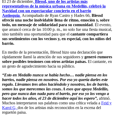
El 23 de diciembre
,
Blessd, uno de los artistas más
representativos de la música urbana en Medellín, celebró la
Navidad con un espectacular concierto en el barrio
Antioquia
.
Acompañado de Ryan Castro y Hades 66,
Blessd
ofreció una noche inolvidable llena de ritmo, emoción y, sobre
todo, un mensaje de solidaridad para su comunidad
. El evento,
que arrancó cerca de las 10:00 p. m., no solo fue una fiesta musical,
sino también una oportunidad para que el
cantante compartiera
sus sentimientos con los vecinos y, en especial, con los niños del
barrio.
En medio de la presentación, Blessd hizo una declaración que
rápidamente llamó la atención de sus seguidores y
generó rumores
sobre posibles tensiones con otros artistas paisas.
El cantante, en
un gesto de agradecimiento hacia su público.
“Esto en Medallo nunca se había hecho… nadie piensa en los
barrios, nadie piensa en nosotros. Por eso yo quería darles este
regalo. Llevamos tres años haciéndolo y nosotros, los de barrio,
somos los que merecemos las cosas. A esos que apoya Medellín,
pero que nunca dan nada para el barrio, por eso yo los vengo a
hacer todos los años, el 23 de diciembre aquí los espero”,
afrimó.
Muchos interpretaron sus palabras como una crítica velada a
Feid y
Karol G,
dos de los artistas más reconocidos en la escena del
reguetón paisa.