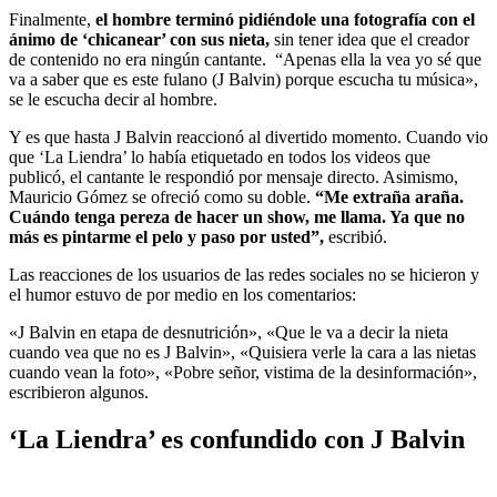
Finalmente,
el hombre terminó pidiéndole una fotografía con el
ánimo de ‘chicanear’ con sus nieta,
sin tener idea que el creador
de contenido no era ningún cantante. “Apenas ella la vea yo sé que
va a saber que es este fulano (J Balvin) porque escucha tu música»,
se le escucha decir al hombre.
Y es que hasta J Balvin reaccionó al divertido momento. Cuando vio
que ‘La Liendra’ lo había etiquetado en todos los videos que
publicó, el cantante le respondió por mensaje directo. Asimismo,
Mauricio Gómez se ofreció como su doble.
“Me extraña araña.
Cuándo tenga pereza de hacer un show, me llama. Ya que no
más es pintarme el pelo y paso por usted”,
escribió.
Las reacciones de los usuarios de las redes sociales no se hicieron y
el humor estuvo de por medio en los comentarios:
«J Balvin en etapa de desnutrición», «Que le va a decir la nieta
cuando vea que no es J Balvin», «Quisiera verle la cara a las nietas
cuando vean la foto», «Pobre señor, vistima de la desinformación»,
escribieron algunos.
‘La Liendra’ es confundido con J Balvin