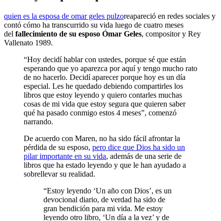
quien es la esposa de omar geles pulzo
reapareció en redes sociales y
contó cómo ha transcurrido su vida luego de cuatro meses
del
fallecimiento de su esposo Ómar Geles
, compositor y Rey
Vallenato 1989.
“Hoy decidí hablar con ustedes, porque sé que están
esperando que yo aparezca por aquí y tengo mucho rato
de no hacerlo. Decidí aparecer porque hoy es un día
especial. Les he quedado debiendo compartirles los
libros que estoy leyendo y quiero contarles muchas
cosas de mi vida que estoy segura que quieren saber
qué ha pasado conmigo estos 4 meses”, comenzó
narrando.
De acuerdo con Maren, no ha sido fácil afrontar la
pérdida de su esposo,
pero dice que Dios ha sido un
pilar importante en su vida
, además de una serie de
libros que ha estado leyendo y que le han ayudado a
sobrellevar su realidad.
“Estoy leyendo ‘Un año con Dios’, es un
devocional diario, de verdad ha sido de
gran bendición para mi vida. Me estoy
leyendo otro libro, ‘Un día a la vez’ y de