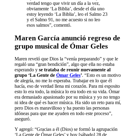
verdad tengo que vivir un día a la vez,
obviamente ‘La Biblia’, desde el día uno
estoy leyendo ‘La Biblia’, leo el Salmo 23
y el Salmo 91, no me acuesto si no leo
esos salmos”, comentó.
Maren García anunció regreso de
grupo musical de Ómar Geles
Maren reveló que Dios la “venía preparando” y que le
regaló una “gran bendición”, algo que ella no estaba
esperando y
se trataba de reunir nuevamente al
grupo ‘La Gente de
Ómar Geles
’
. “Esto es un motivo
de alegría, no me lo esperaba. Trabajar en lo que él
hacía, eso de verdad llena mi corazón. Para mi esposito
esto lo era todo, la música lo era todo en su vida. Ómar
era demasiado apasionado por su música y yo no tengo
ni idea de qué es hacer música. Ha sido un reto para mí,
pero Dios es maravilloso y ha puesto las personas
idóneas para que me ayuden en todo este proceso”,
aseguró.
Y agregó: “Gracias a él (Dios) se formó la agrupación
‘La Gente de Ómar Geles’ y hoy [sábado] 28 de