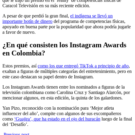
que le trajo un premio en el ‘reality’ de competencias físicas de
Caracol Televisión en su más reciente edición.
A pesar de que perdió la gran final,
el indígena se llevó un
importante botín de dinero
del programa de competencias físicas,
apoyado en buena parte por la popularidad que ahora podría jugarle
a favor de nuevo.
¿En qué consisten los Instagram Awards
en Colombia?
Estos premios, así
como los que entregó TikTok a principio de año
,
exaltan a figuras de múltiples categorías del entretenimiento, pero en
este caso destacan su papel dentro de Instagram.
Los Instagram Awards tienen entre los nominados a figuras de la
televisión colombiana como Carolina Cruz y Santiago Alarcón, por
mencionar algunos, en esta edición, la quinta de los galardones.
Yan Pizo, reconocido con la nominación para ‘Mejor atleta
influencer del año’, compite con algunos de sus excompañeros
como
‘Guajira’, que ha estado en el ojo del huracán
luego de la final
del ‘Desafío’.
Previous post