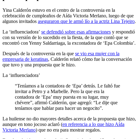
Yina Calderón estuvo en el centro de la controversia en la
celebración de cumpleaños de Aída Victoria Merlano, luego de que
algunos invitados
aseguraron que le armó lío a la actriz Lina Tejeiro
.
La ‘influenciadora’
se defendió sobre esas afirmaciones
y respondió
con su versión de lo sucedido en la fiesta, de la que contó que se
encontró con Yenny Saldarriaga, la excontadora de ‘Epa Colombia’.
Después de la controversia en la que
se vio esa mujer con la
empresaria de keratinas
, Calderón relató cómo fue la conversación
que tuvo y una propuesta que le hizo.
La ‘influenciadora’
“Teníamos a la contadora de ‘Epa’ detrás. Le faltó fue
invitar a Petro y a Marbelle. Pero la que era la
contadora de ‘Epa’ muy puesta en su lugar, muy
chévere”, afirmó Calderón, que agregó: “Le dije que
teníamos que hablar para hacer un negocito”.
La huilense no dio mayores detalles acerca de la propuesta que hizo,
aunque en tono jocoso aclaró (
en referencia a lo que hizo Aída
Victoria Merlano
) que no era para mostrar regalos.