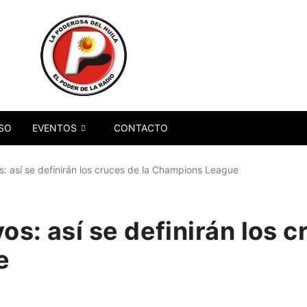
SO
EVENTOS
CONTACTO
s: así se definirán los cruces de la Champions League
os: así se definirán los c
e