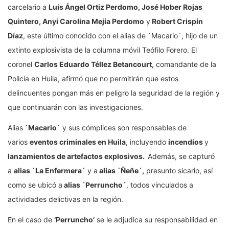
carcelario a
Luis Ángel Ortiz Perdomo, José Hober Rojas
Quintero, Anyi Carolina Mejía Perdomo
y
Robert Crispín
Díaz
, este último conocido con el alias de ´Macario´, hijo de un
extinto explosivista de la columna móvil Teófilo Forero. El
coronel
Carlos Eduardo Téllez Betancourt,
comandante de la
Policía en Huila, afirmó que no permitirán que estos
delincuentes pongan más en peligro la seguridad de la región y
que continuarán con las investigaciones.
Alias
´Macario´
y sus cómplices son responsables de
varios
eventos criminales en Huila
, incluyendo
incendios
y
lanzamientos de artefactos explosivos.
Además, se capturó
a
alias ´La Enfermera´
y a
alias ´Ñeñe´,
presunto sicario, así
como se ubicó a
alias ´Perruncho´
, todos vinculados a
actividades delictivas en la región.
En el caso de
‘Perruncho’
se le adjudica su responsabilidad en