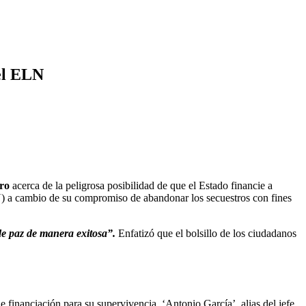
el ELN
tro
acerca de la peligrosa posibilidad de que el Estado financie a
LN) a cambio de su compromiso de abandonar los secuestros con fines
de paz de manera exitosa”.
Enfatizó que el bolsillo de los ciudadanos
financiación para su supervivencia. ‘Antonio García’, alias del jefe