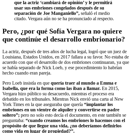
que la actriz ‘cambiará de opinión’ y le permitirá
usar sus embriones congelados después de su
separación de Joe Manganiello”,
señaló el medio
citado. Vergara aún no se ha pronunciado al respecto.
Pero, ¿por qué Sofía Vergara no quiere
que continúe el desarrollo embrionario?
La actriz, después de tres años de lucha legal, logró que un juez de
Louisiana, Estados Unidos, en 2017 fallara a su favor. No estaba de
acuerdo con que el desarrollo de dos embriones continuaran, ya que
se había separado de Nick Loeb, y ese procedimiento lo habrían
hecho cuando eran pareja.
Pero Loeb insistía en que
quería traer al mundo a Emma e
Isabella, que era la forma como las iban a llamar.
En 2015,
Vergara hizo público su desacuerdo, mientras el proceso era
debatido en los tribunales. Mientras Nick envió una carta al New
York Times en la que aseguraba que quería
“implantar los
embriones en un vientre de alquiler y convertirse en padre
soltero”;
pero no solo esto decía el documento, en este también se
preguntaba:
“cuando creamos los embriones lo hacemos con el
propósito de que llegue una vida, ¿no deberíamos definirlos
como vida en lugar de propiedad?”.