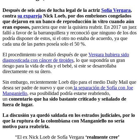
Después de seis años de lucha legal de la actriz
Sofía Vergara
,
contra
su expareja
Nick Loeb, por dos embriones congelados
que dejaron en un banco de reproducción in vitro cuando aún
eran esposos,
pareciera que este la quisiera reabrir. En 2017 un juez
falló a favor de la barranquillera y reconoció que ninguno de los dos
podría disponer de estos, si el otro no estaba de acuerdo, ya que
cada una de las partes poseía solo el 50 %.
El procedimiento se realizó después de que
Vergara hubiera sido
diagnosticada con cáncer de tiroides
, lo que supondría un gran
riesgo para la vida de ella y el bebé, si este se desarrollaba
directamente en su útero.
Sin embargo, recientemente Loeb dijo para el medio Daily Mail que
desea ser padre de nuevo y que con
la separación de Sofía con Joe
Manganiello
, esa posibilidad podría estarse reabriendo,
un
comentario que ha sido bastante criticado y señalado de
fuera de lugar.
La discusión ya quedó saldada en los estrados judiciales, por lo
que la ruptura de la colombiana con Manganiello no sería
motivo para reabrirla.
“El ex Nick Loeb de Sofía Vergara
‘realmente cree’