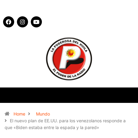
Home
Mundo
El nuevo plan de EE.UU. para los venezolanos responde a
que «Biden estaba entre la espada y la pared»