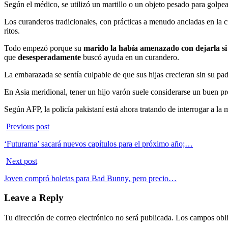
Según el médico, se utilizó un martillo o un objeto pesado para golpea
Los curanderos tradicionales, con prácticas a menudo ancladas en la
ritos.
Todo empezó porque su
marido la había amenazado con dejarla si 
que
desesperadamente
buscó ayuda en un curandero.
La embarazada se sentía culpable de que sus hijas crecieran sin su pad
En Asia meridional, tener un hijo varón suele considerarse un buen pr
Según AFP, la policía pakistaní está ahora tratando de interrogar a la
Previous post
‘Futurama’ sacará nuevos capítulos para el próximo año;…
Next post
Joven compró boletas para Bad Bunny, pero precio…
Leave a Reply
Tu dirección de correo electrónico no será publicada.
Los campos obli