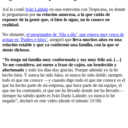
Así lo contó
Iván Lalinde
en una entrevista con Tropicana, en donde
le preguntaron por
su relación amorosa, a la que cuida de
exponer de la gente que, si bien lo sigue, no lo conoce en
realidad.
No obstante,
el presentador de ‘Día a día’, que estuvo muy cerca de
actuar en ‘Padres e hijos’
, aseguró que
lleva muchos años en una
relación estable y que ya conformó una familia, con la que se
siente dichoso.
“
Yo tengo mi familia muy conformada y soy muy feliz así. […]
Yo me considero, así suene a frase de cajón, un bendecido y
afortunado
y todo los días doy gracias. Porque además yo la he
hecho bien. Y nunca he sido falso, ni nunca he sido doble; siempre,
todo el que me conoce —y cuando digo todo el que me conoce es el
que ha hecho parte de mi empresa, que hace parte de mi equipo, el
que me ha contratado, el que me ha llevado donde me ha llevado—
siempre ha sabido quién es Iván Darío Lalinde; yo nunca lo he
negado”, declaró en este video (desde el minuto 33:58)