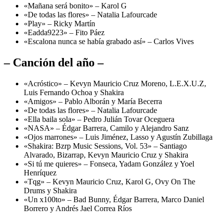
«Mañana será bonito» – Karol G
«De todas las flores» – Natalia Lafourcade
«Play» – Ricky Martín
«Eadda9223» – Fito Páez
«Escalona nunca se había grabado así» – Carlos Vives
– Canción del año –
«Acróstico» – Kevyn Mauricio Cruz Moreno, L.E.X.U.Z,
Luis Fernando Ochoa y Shakira
«Amigos» – Pablo Alborán y María Becerra
«De todas las flores» – Natalia Lafourcade
«Ella baila sola» – Pedro Julián Tovar Oceguera
«NASA» – Édgar Barrera, Camilo y Alejandro Sanz
«Ojos marrones» – Luis Jiménez, Lasso y Agustín Zubillaga
«Shakira: Bzrp Music Sessions, Vol. 53» – Santiago
Alvarado, Bizarrap, Kevyn Mauricio Cruz y Shakira
«Si tú me quieres» – Fonseca, Yadam González y Yoel
Henríquez
«Tqg» – Kevyn Mauricio Cruz, Karol G, Ovy On The
Drums y Shakira
«Un x100to» – Bad Bunny, Édgar Barrera, Marco Daniel
Borrero y Andrés Jael Correa Ríos