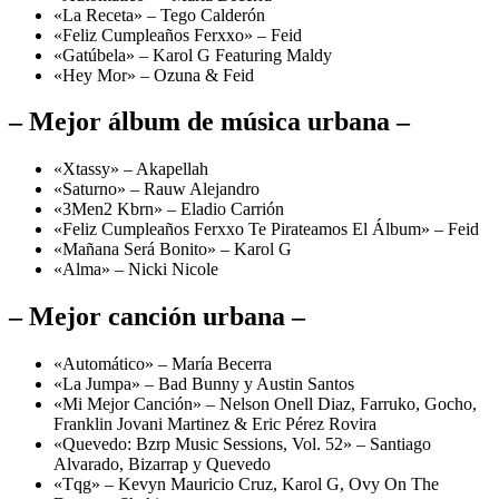
«La Receta» – Tego Calderón
«Feliz Cumpleaños Ferxxo» – Feid
«Gatúbela» – Karol G Featuring Maldy
«Hey Mor» – Ozuna & Feid
– Mejor álbum de música urbana –
«Xtassy» – Akapellah
«Saturno» – Rauw Alejandro
«3Men2 Kbrn» – Eladio Carrión
«Feliz Cumpleaños Ferxxo Te Pirateamos El Álbum» – Feid
«Mañana Será Bonito» – Karol G
«Alma» – Nicki Nicole
– Mejor canción urbana –
«Automático» – María Becerra
«La Jumpa» – Bad Bunny y Austin Santos
«Mi Mejor Canción» – Nelson Onell Diaz, Farruko, Gocho,
Franklin Jovani Martinez & Eric Pérez Rovira
«Quevedo: Bzrp Music Sessions, Vol. 52» – Santiago
Alvarado, Bizarrap y Quevedo
«Tqg» – Kevyn Mauricio Cruz, Karol G, Ovy On The