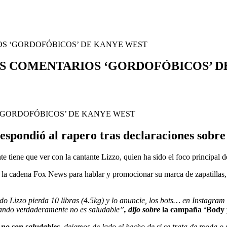
IOS ‘GORDOFÓBICOS’ DE KANYE WEST
LOS COMENTARIOS ‘GORDOFÓBICOS’ 
espondió al rapero tras declaraciones sobre
nte tiene que ver con la cantante Lizzo, quien ha sido el foco principal d
 la cadena Fox News para hablar y promocionar su marca de zapatillas
o Lizzo pierda 10 libras (4.5kg) y lo anuncie, los bots… en Instagram 
cuando verdaderamente no es saludable”
, dijo sobre
la campaña ‘Body p
 no son saludables,
dejemos de lado el hecho de si se trata de moda o s