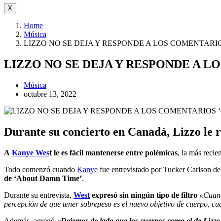
X
Home
Música
LIZZO NO SE DEJA Y RESPONDE A LOS COMENTAR
LIZZO NO SE DEJA Y RESPONDE A 
Música
octubre 13, 2022
Durante su concierto en Canadá, Lizzo le r
A
Kanye Wes
t le es fácil mantenerse entre polémicas
, la más recie
Todo comenzó cuando
Kanye
fue entrevistado por Tucker Carlson de
de ‘About Damn Time’
.
Durante su entrevista,
West
expresó sin ningún tipo de filtro
«Cuand
percepción de que tener sobrepeso es el nuevo objetivo de cuerpo, 
Además, agregó
«
Dejemos de lado que los cuerpos como el de Lizzo