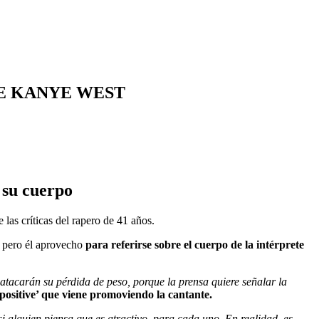
DE KANYE WEST
 su cuerpo
e las críticas del rapero de 41 años.
, pero él aprovecho
para referirse sobre el cuerpo de la intérprete
atacarán su pérdida de peso, porque la prensa quiere señalar la
ositive’ que viene promoviendo la cantante.
i alguien piensa que es atractivo, para cada uno. En realidad, es