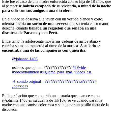
Este fue el caso de una madre enfurecida con su hija de 18 años, que
al parecer
se habría escapado de su vivienda, a mitad de la noche
para salir con sus amigos a una discoteca
.
En el video se observa a la joven con un vestido blanco y corto,
mientras
bebía un sorbo de una cerveza
que sostenía en su mano
derecha, cuando
bailaba un reguetón que sonaba en una
discoteca de Pacasmayo en Perú
.
Entre tanto, la adolescente movía sus caderas de arriba abajo y
estiraba su mano izquierda al ritmo de la música.
A su lado se
encontraba una de las compañeras con quien iba
.
@johanna.1408
ustedes que opinan ????????????????
#f
#vide
#videoviraltiktok
#sigueme_para_mas_videos_asi
♬ sonido original – ????????????????????ℯ????????
ℯ????????
En la grabación que compartió una usuaria que aparece como
@johanna.1408 en su cuenta de TikTok, se ve cuando pasan la
madre con una camisa color rosa y su hija por un pasillo fuera de la
discoteca.