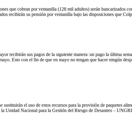
s que cobran por ventanilla (128 mil adultos) serán bancarizados con la
dos recibirán su pensión por ventanilla bajo las disposiciones que Col
or recibirán sus pagos de la siguiente manera: un pago la última sem
 mayo. Esto con el fin de que en mayo no tengan que hacer ningún despl
 sustituirán el uso de estos recursos para la provisión de paquetes alim
la Unidad Nacional para la Gestión del Riesgo de Desastres – UNGRD