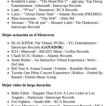
Kendrick Lamar – “The Heart Part 5” – pgLang / Top Dawg
Entertainment / Aftermath / Interscope Records
Latto – “P*ssy” – Streamcut / RCA Records
Lizzo – “About Damn Time” – Atlantic Records (PREMIO)
Rina Sawayama – “This Hell” – Dirty Hit
Stromae – ”Fils de joie” – Mosaert Label / The Darkroom /
Interscope Records
Mejor actuación en el Metaverso
BLACKPINK The Virtual | PUBG – YG Entertainment /
Interscope Records (
GANADOR
)
BTS | Minecraft – BIGHIT Music / Geffen Records
Charli XCX | Roblox – Atlantic Records
Justin Bieber – An Interactive Virtual Experience | Wave –
Def Jam
Rift Tour ft. Ariana Grande | Fortnite – Republic Records
Twenty One Pilots Concert Experience | Roblox – Fueled By
Ramen / Elektra Music Group
Mejor vídeo de larga duración
Billie Eilish – Happier Than Ever: A Love Letter to Los
Angeles – Darkroom / Interscope Records
Foo Fighters – Studio 666 – RCA Records
Kacey Musgraves – star-crossed – Interscope Records / MCA