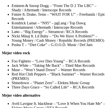
Eminem & Snoop Dogg – “From The D 2 The LBC” –
Shady / Aftermath / Interscope Records
Future ft. Drake, Tems – “WAIT FOR U” – Freebandz / Epic
Records
Kendrick Lamar – “N95” – pgLang / Top Dawg
Entertainment / Aftermath / Interscope Records
Latto – “Big Energy” – Streamcut / RCA Records
Nicki Minaj ft. Lil Baby – “Do We Have A Problem?” –
Young Money / Cash Money / Republic Records (PREMIO)
Pusha T – “Diet Coke” – G.O.O.D. Music / Def Jam
Mejor vídeo rock
Foo Fighters – “Love Dies Young” – RCA Records
Jack White – “Taking Me Back” – Third Man Records
Muse – “Won’t Stand Down” – Warner Records
Red Hot Chili Peppers – “Black Summer” – Warner Records
(PREMIO)
Shinedown – “Planet Zero” – Elektra Music Group
Three Days Grace – “So Called Life” – RCA Records
Mejor vídeo alternativo
Avril Lavigne ft. blackbear – “Love It When You Hate Me” –
Elektra Music Group / DTA Records