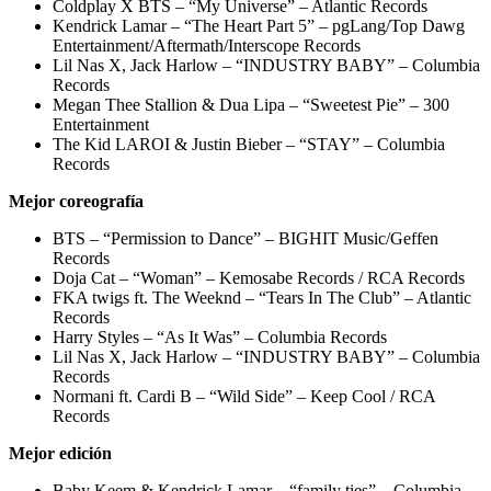
Coldplay X BTS – “My Universe” – Atlantic Records
Kendrick Lamar – “The Heart Part 5” – pgLang/Top Dawg
Entertainment/Aftermath/Interscope Records
Lil Nas X, Jack Harlow – “INDUSTRY BABY” – Columbia
Records
Megan Thee Stallion & Dua Lipa – “Sweetest Pie” – 300
Entertainment
The Kid LAROI & Justin Bieber – “STAY” – Columbia
Records
Mejor coreografía
BTS – “Permission to Dance” – BIGHIT Music/Geffen
Records
Doja Cat – “Woman” – Kemosabe Records / RCA Records
FKA twigs ft. The Weeknd – “Tears In The Club” – Atlantic
Records
Harry Styles – “As It Was” – Columbia Records
Lil Nas X, Jack Harlow – “INDUSTRY BABY” – Columbia
Records
Normani ft. Cardi B – “Wild Side” – Keep Cool / RCA
Records
Mejor edición
Baby Keem & Kendrick Lamar – “family ties” – Columbia