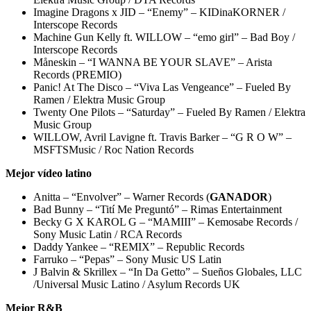
Imagine Dragons x JID – “Enemy” – KIDinaKORNER /
Interscope Records
Machine Gun Kelly ft. WILLOW – “emo girl” – Bad Boy /
Interscope Records
Måneskin – “I WANNA BE YOUR SLAVE” – Arista
Records (PREMIO)
Panic! At The Disco – “Viva Las Vengeance” – Fueled By
Ramen / Elektra Music Group
Twenty One Pilots – “Saturday” – Fueled By Ramen / Elektra
Music Group
WILLOW, Avril Lavigne ft. Travis Barker – “G R O W” –
MSFTSMusic / Roc Nation Records
Mejor vídeo latino
Anitta – “Envolver” – Warner Records (
GANADOR
)
Bad Bunny – “Tití Me Preguntó” – Rimas Entertainment
Becky G X KAROL G – “MAMIII” – Kemosabe Records /
Sony Music Latin / RCA Records
Daddy Yankee – “REMIX” – Republic Records
Farruko – “Pepas” – Sony Music US Latin
J Balvin & Skrillex – “In Da Getto” – Sueños Globales, LLC
/Universal Music Latino / Asylum Records UK
Mejor R&B