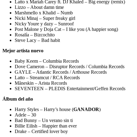
Latto x Mariah Carey ft. DJ Khaled – Big energy (remix)
Lizzo – About damn time
Marshmello x Khalid – Numb
Nicki Minaj – Super freaky girl
Nicky Youre y dazy – Sunroof
Post Malone y Doja Cat – I like you (A happier song)
Rosalía – Bizcochito
Steve Lacy – Bad habit
Mejor artista nuevo
Baby Keem – Columbia Records
Dove Cameron – Disruptor Records / Columbia Records
GAYLE – Atlantic Records / Arthouse Records
Latto – Streamcut / RCA Records
Måneskin – Arista Records
SEVENTEEN – PLEDIS Entertainment/Geffen Records
Álbum del año
Harry Styles – Harry’s house (
GANADOR
)
Adele – 30
Bad Bunny – Un verano sin ti
Billie Eilish – Happier than ever
Drake – Certified lover boy