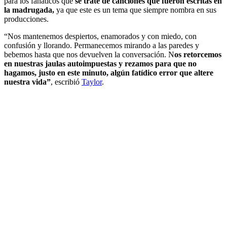
para los fanáticos que
se trate de canciones que fueron escritas en
la madrugada,
ya que este es un tema que siempre nombra en sus
producciones.
“Nos mantenemos despiertos, enamorados y con miedo, con
confusión y llorando. Permanecemos mirando a las paredes y
bebemos hasta que nos devuelven la conversación. N
os retorcemos
en nuestras jaulas autoimpuestas y rezamos para que no
hagamos, justo en este minuto, algún fatídico error que altere
nuestra vida”
, escribió
Taylor
.