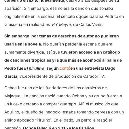
convirtió en éxito nuevamente
, casi 40 años después de su
aparición. Sin embargo, esa no era la canción que sonaba
originalmente en la escena. El sencillo qqque bailaba Pedrito en
la escena en realidad es
Pa’ Mayté
, de Carlos Vives.
Sin embargo, por temas de derechos de autor no pudieron
usarla en la novela.
No querían perder la escena que era
sumamente divertida, así que
tuvieron acceso a un catálogo
de canciones tropicales y la que más se acomodó al baile de
Pedro fue
El pirulino
, según
contó
en una entrevista Dago
García,
vicepresidente de producción de Caracol TV.
Ochoa fue uno de los fundadores de Los corraleros de
Majagual. La canción nació cuando Ochoa y su grupo fueron a
un kiosko cercano a comprar guarapo. Allí, el músico vio que
Aquilino, el dueño del negocio, estaba tomando cerveza con un
amigo apodado “Pirulino”. En el patio, un perro le rasgó el
pantalón.
Ochoa falleció en 2015 a los 81 años.