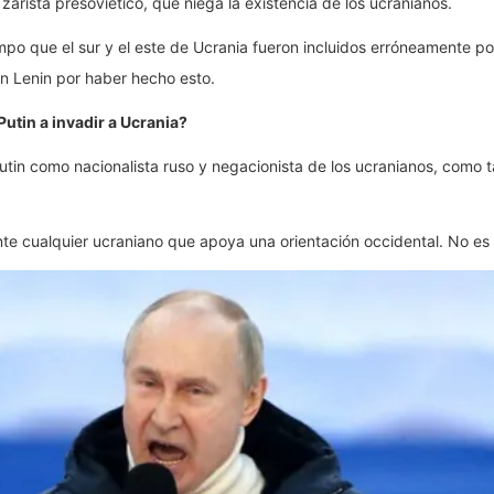
 zarista presoviético, que niega la existencia de los ucranianos.
 que el sur y el este de Ucrania fueron incluidos erróneamente por
on Lenin por haber hecho esto.
Putin a invadir a Ucrania?
Putin como nacionalista ruso y negacionista de los ucranianos, como
ente cualquier ucraniano que apoya una orientación occidental. No es