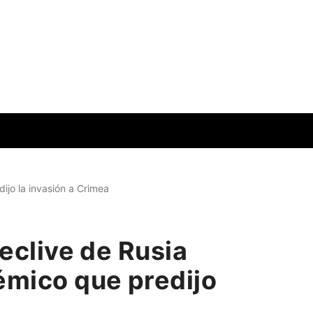
dijo la invasión a Crimea
declive de Rusia
démico que predijo