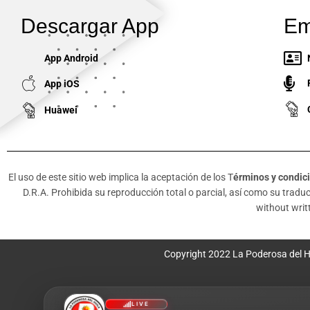
Descargar App
Em
App Android
App iOS
Huawei
El uso de este sitio web implica la aceptación de los T
érminos y condic
D.R.A. Prohibida su reproducción total o parcial, así como su traducc
without writt
Copyright 2022 La Poderosa del H
LIVE