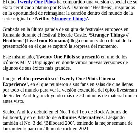
El dúo
Twenty One Pilots
ha compartido una versión especial de su
éxito certificado platino por RIAA Diamond ‘Heathens’, inspirados
en la oportunidad de reimaginar la canción dentro del mundo de la
serie original de
Netflix ‘
Stranger Things
’.
Grabada en la última parada de su gira de festivales europeos en
Rumania durante el festival Electric Castle,
‘Stranger Things //
Heathens’ (Live from Romania)
llega con un video oficial de la
presentación en el que se capturó la sorpresa del momento.
Este mismo año,
Twenty One Pilots se presentó
en uno de los
icónicos MTV Unplugged en donde vimos nuevas versiones de
algunos de sus éxitos más grandes.
Luego,
el dúo presentó su ‘Twenty One Pilots Cinema
Experience’
, en el que reunieron a sus fans en salas de cine llenas
por todo el mundo para ver la versión extendida del épico livestream
de Scaled And Icy, incluyendo más de 20 minutos de material nunca
antes visto.
Scaled And Icy debutó en el No. 1 del Top de Rock Albums de
Billboard, y en el listado de
Álbumes Alternativos.
Llegando
también al No. 3 del ‘Billboard 200’, teniendo la mejor semana de
lanzamiento para un álbum de rock en 2021.